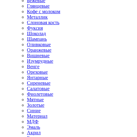
Бежевые
Глянцевые
Кофе с молоком
Металлик
Слоновая кость
Фуксия
Шоколад
Шампань
Оливковые
Оранжевые
Вишневые
Изумрудные
Венге
Ореховые
Янтарные
Сиреневые
Салатовые
Фиолетовые
Мятные
Золотые
Синие
Материал
МДФ
Эмаль
Акрил