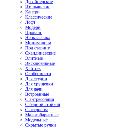
Дизайнерские
Итальянские
Кантри
Классические
Лофт
Модерн
Прованс
Неоклассика
Минимализм
Под старину
Скандинавские
Элитные
Эксклюзивные
Хай-тек
Особенности
Для студии
Для хрущевки
Для дачи
Встроенные
С антресолями
С барной стойкой
С островом
Малогабаритные
Модульные
Скрытые ручки