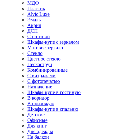
МДФ
Пластик
Alvic Luxe
Эмаль
Акрил
ДСП
С патиной
Шкафы-купе с зеркалом
Матовое зеркало
Стекло
Цветное стекло
Пескоструй
Комбинированные
С витражами
С фотопечатью
Назначение
Шкафы-купе в гостиную
В коридор
В прихожую
Шкафы-купе в спальню
Детские
Офисные
Для книг
Для одежды
На балкон