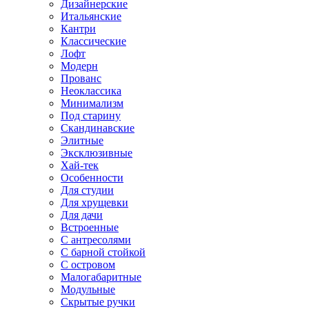
Дизайнерские
Итальянские
Кантри
Классические
Лофт
Модерн
Прованс
Неоклассика
Минимализм
Под старину
Скандинавские
Элитные
Эксклюзивные
Хай-тек
Особенности
Для студии
Для хрущевки
Для дачи
Встроенные
С антресолями
С барной стойкой
С островом
Малогабаритные
Модульные
Скрытые ручки