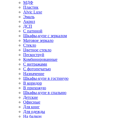
МДФ
Пластик
Alvic Luxe
Эмаль
Акрил
ДСП
С патиной
Шкафы-купе с зеркалом
Матовое зеркало
Стекло
Цветное стекло
Пескоструй
Комбинированные
С витражами
С фотопечатью
Назначение
Шкафы-купе в гостиную
В коридор
В прихожую
Шкафы-купе в спальню
Детские
Офисные
Для книг
Для одежды
На балкон