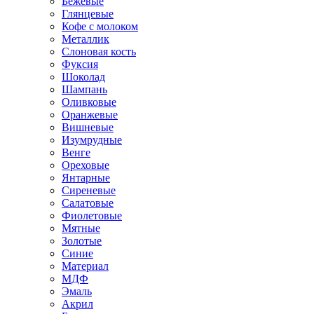
Бежевые
Глянцевые
Кофе с молоком
Металлик
Слоновая кость
Фуксия
Шоколад
Шампань
Оливковые
Оранжевые
Вишневые
Изумрудные
Венге
Ореховые
Янтарные
Сиреневые
Салатовые
Фиолетовые
Мятные
Золотые
Синие
Материал
МДФ
Эмаль
Акрил