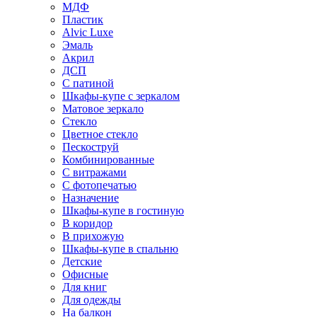
МДФ
Пластик
Alvic Luxe
Эмаль
Акрил
ДСП
С патиной
Шкафы-купе с зеркалом
Матовое зеркало
Стекло
Цветное стекло
Пескоструй
Комбинированные
С витражами
С фотопечатью
Назначение
Шкафы-купе в гостиную
В коридор
В прихожую
Шкафы-купе в спальню
Детские
Офисные
Для книг
Для одежды
На балкон