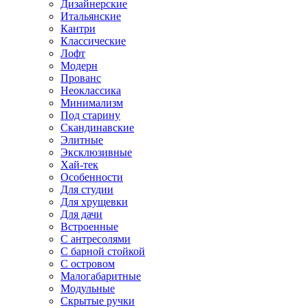
Дизайнерские
Итальянские
Кантри
Классические
Лофт
Модерн
Прованс
Неоклассика
Минимализм
Под старину
Скандинавские
Элитные
Эксклюзивные
Хай-тек
Особенности
Для студии
Для хрущевки
Для дачи
Встроенные
С антресолями
С барной стойкой
С островом
Малогабаритные
Модульные
Скрытые ручки