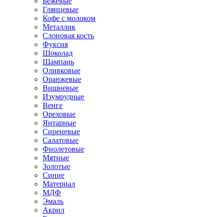
Бежевые
Глянцевые
Кофе с молоком
Металлик
Слоновая кость
Фуксия
Шоколад
Шампань
Оливковые
Оранжевые
Вишневые
Изумрудные
Венге
Ореховые
Янтарные
Сиреневые
Салатовые
Фиолетовые
Мятные
Золотые
Синие
Материал
МДФ
Эмаль
Акрил