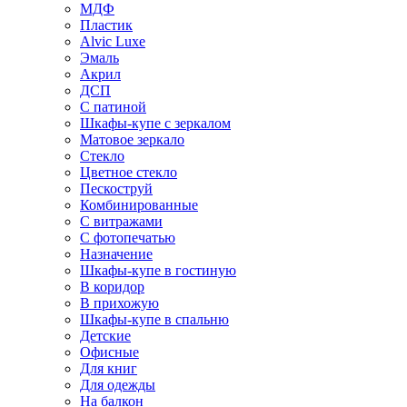
МДФ
Пластик
Alvic Luxe
Эмаль
Акрил
ДСП
С патиной
Шкафы-купе с зеркалом
Матовое зеркало
Стекло
Цветное стекло
Пескоструй
Комбинированные
С витражами
С фотопечатью
Назначение
Шкафы-купе в гостиную
В коридор
В прихожую
Шкафы-купе в спальню
Детские
Офисные
Для книг
Для одежды
На балкон