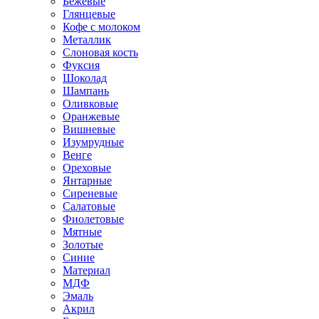
Бежевые
Глянцевые
Кофе с молоком
Металлик
Слоновая кость
Фуксия
Шоколад
Шампань
Оливковые
Оранжевые
Вишневые
Изумрудные
Венге
Ореховые
Янтарные
Сиреневые
Салатовые
Фиолетовые
Мятные
Золотые
Синие
Материал
МДФ
Эмаль
Акрил