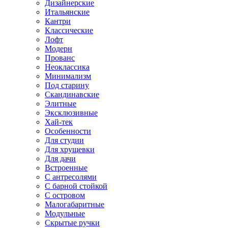
Дизайнерские
Итальянские
Кантри
Классические
Лофт
Модерн
Прованс
Неоклассика
Минимализм
Под старину
Скандинавские
Элитные
Эксклюзивные
Хай-тек
Особенности
Для студии
Для хрущевки
Для дачи
Встроенные
С антресолями
С барной стойкой
С островом
Малогабаритные
Модульные
Скрытые ручки