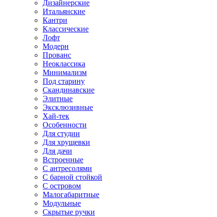
Дизайнерские
Итальянские
Кантри
Классические
Лофт
Модерн
Прованс
Неоклассика
Минимализм
Под старину
Скандинавские
Элитные
Эксклюзивные
Хай-тек
Особенности
Для студии
Для хрущевки
Для дачи
Встроенные
С антресолями
С барной стойкой
С островом
Малогабаритные
Модульные
Скрытые ручки