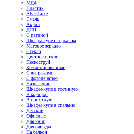
МДФ
Пластик
Alvic Luxe
Эмаль
Акрил
ДСП
С патиной
Шкафы-купе с зеркалом
Матовое зеркало
Стекло
Цветное стекло
Пескоструй
Комбинированные
С витражами
С фотопечатью
Назначение
Шкафы-купе в гостиную
В коридор
В прихожую
Шкафы-купе в спальню
Детские
Офисные
Для книг
Для одежды
На балкон