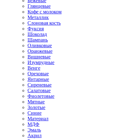
Бежевые
Глянцевые
Кофе с молоком
Металлик
Слоновая кость
Фуксия
Шоколад
Шампань
Оливковые
Оранжевые
Вишневые
Изумрудные
Венге
Ореховые
Янтарные
Сиреневые
Салатовые
Фиолетовые
Мятные
Золотые
Синие
Материал
МДФ
Эмаль
Акрил