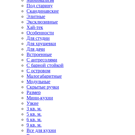
Минимализм
Под старину
Скандинавские
Элитные
Эксклюзивные
Хай-тек
Особенности
Для студии
Для хрущевки
Для дачи
Встроенные
С антресолями
С барной стойкой
С островом
Малогабаритные
Модульные
Скрытые ручки
Размер
Мини-кухни
Узкие
3 кв. м.
5 кв. м.
6 кв. м.
9 кв. м.
Все для кухни