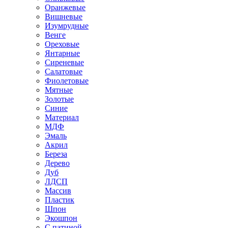
Оранжевые
Вишневые
Изумрудные
Венге
Ореховые
Янтарные
Сиреневые
Салатовые
Фиолетовые
Мятные
Золотые
Синие
Материал
МДФ
Эмаль
Акрил
Береза
Дерево
Дуб
ЛДСП
Массив
Пластик
Шпон
Экошпон
С патиной