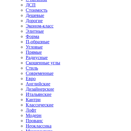
ДСП
Стоимость
Дешевые
Дорогие
Эконом-класс
Элитные
Форма
П-образные
Угловые
Прямые
Радиусные
Скошенные углы
Стиль
Современные
Евро
Английские
Дизайнерские
Итальянские
Кантри
Классические
Лофт
Модерн
Прованс
Неоклассика