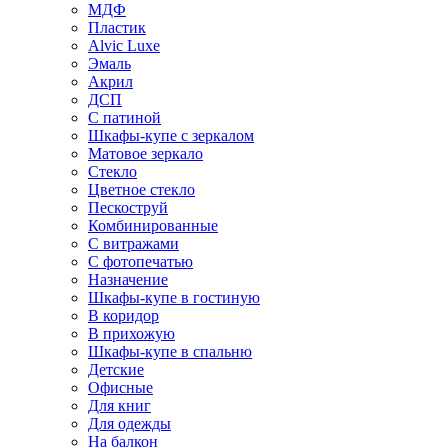
МДФ
Пластик
Alvic Luxe
Эмаль
Акрил
ДСП
С патиной
Шкафы-купе с зеркалом
Матовое зеркало
Стекло
Цветное стекло
Пескоструй
Комбинированные
С витражами
С фотопечатью
Назначение
Шкафы-купе в гостиную
В коридор
В прихожую
Шкафы-купе в спальню
Детские
Офисные
Для книг
Для одежды
На балкон