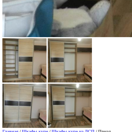
Главная
/
Шкафы-купе
/
Шкафы-купе из ДСП
/ Призл