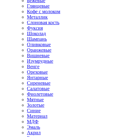
Бежевые
Глянцевые
Кофе с молоком
Металлик
Слоновая кость
Фуксия
Шоколад
Шампань
Оливковые
Оранжевые
Вишневые
Изумрудные
Венге
Ореховые
Янтарные
Сиреневые
Салатовые
Фиолетовые
Мятные
Золотые
Синие
Материал
МДФ
Эмаль
Акрил