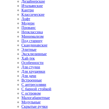
Дизайнерские
Итальянские
Кантри
Классические
Лофт
Модерн
Прованс
Неоклассика
Минимализм
Под старину
Скандинавские
Элитные
Эксклюзивные
Хай-тек
Особенности
Для студии
Для хрущевки
Для дачи
Встроенные
С антресолями
С барной стойкой
С островом
Малогабаритные
Модульные
Скрытые ручки