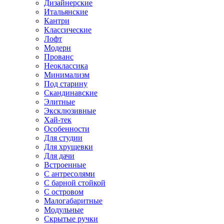
Дизайнерские
Итальянские
Кантри
Классические
Лофт
Модерн
Прованс
Неоклассика
Минимализм
Под старину
Скандинавские
Элитные
Эксклюзивные
Хай-тек
Особенности
Для студии
Для хрущевки
Для дачи
Встроенные
С антресолями
С барной стойкой
С островом
Малогабаритные
Модульные
Скрытые ручки