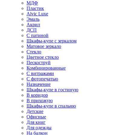
МДФ
Пластик
Alvic Luxe
Эмаль
Акрил
ДСП
С патиной
Шкафы-купе с зеркалом
Матовое зеркало
Стекло
Цветное стекло
Пескоструй
Комбинированные
С витражами
С фотопечатью
Назначение
Шкафы-купе в гостиную
В коридор
В прихожую
Шкафы-купе в спальню
Детские
Офисные
Для книг
Для одежды
На балкон