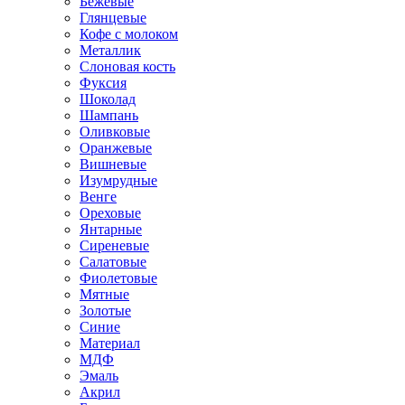
Бежевые
Глянцевые
Кофе с молоком
Металлик
Слоновая кость
Фуксия
Шоколад
Шампань
Оливковые
Оранжевые
Вишневые
Изумрудные
Венге
Ореховые
Янтарные
Сиреневые
Салатовые
Фиолетовые
Мятные
Золотые
Синие
Материал
МДФ
Эмаль
Акрил