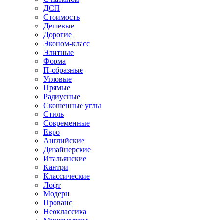
ДСП
Стоимость
Дешевые
Дорогие
Эконом-класс
Элитные
Форма
П-образные
Угловые
Прямые
Радиусные
Скошенные углы
Стиль
Современные
Евро
Английские
Дизайнерские
Итальянские
Кантри
Классические
Лофт
Модерн
Прованс
Неоклассика