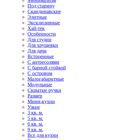
Минимализм
Под старину
Скандинавские
Элитные
Эксклюзивные
Хай-тек
Особенности
Для студии
Для хрущевки
Для дачи
Встроенные
С антресолями
С барной стойкой
С островом
Малогабаритные
Модульные
Скрытые ручки
Размер
Мини-кухни
Узкие
3 кв. м.
5 кв. м.
6 кв. м.
9 кв. м.
Все для кухни