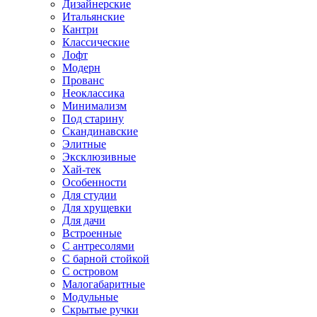
Дизайнерские
Итальянские
Кантри
Классические
Лофт
Модерн
Прованс
Неоклассика
Минимализм
Под старину
Скандинавские
Элитные
Эксклюзивные
Хай-тек
Особенности
Для студии
Для хрущевки
Для дачи
Встроенные
С антресолями
С барной стойкой
С островом
Малогабаритные
Модульные
Скрытые ручки