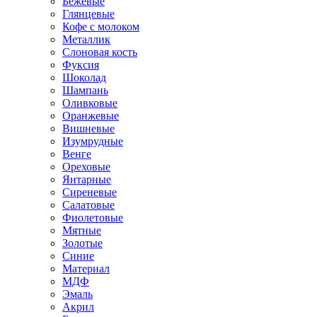
Бежевые
Глянцевые
Кофе с молоком
Металлик
Слоновая кость
Фуксия
Шоколад
Шампань
Оливковые
Оранжевые
Вишневые
Изумрудные
Венге
Ореховые
Янтарные
Сиреневые
Салатовые
Фиолетовые
Мятные
Золотые
Синие
Материал
МДФ
Эмаль
Акрил