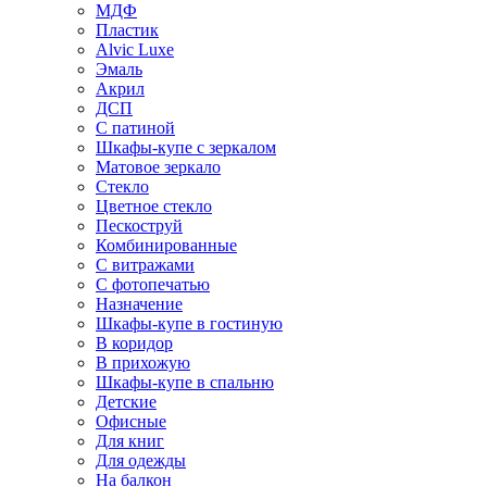
МДФ
Пластик
Alvic Luxe
Эмаль
Акрил
ДСП
С патиной
Шкафы-купе с зеркалом
Матовое зеркало
Стекло
Цветное стекло
Пескоструй
Комбинированные
С витражами
С фотопечатью
Назначение
Шкафы-купе в гостиную
В коридор
В прихожую
Шкафы-купе в спальню
Детские
Офисные
Для книг
Для одежды
На балкон