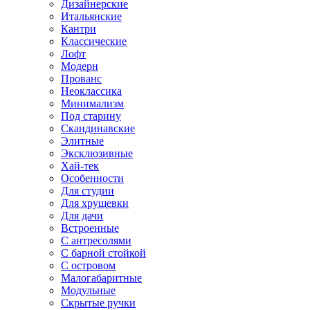
Дизайнерские
Итальянские
Кантри
Классические
Лофт
Модерн
Прованс
Неоклассика
Минимализм
Под старину
Скандинавские
Элитные
Эксклюзивные
Хай-тек
Особенности
Для студии
Для хрущевки
Для дачи
Встроенные
С антресолями
С барной стойкой
С островом
Малогабаритные
Модульные
Скрытые ручки