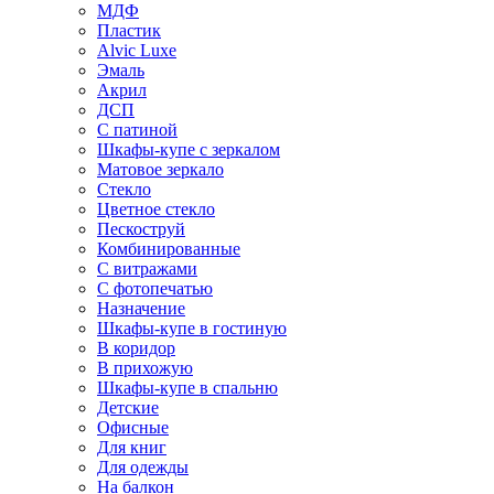
МДФ
Пластик
Alvic Luxe
Эмаль
Акрил
ДСП
С патиной
Шкафы-купе с зеркалом
Матовое зеркало
Стекло
Цветное стекло
Пескоструй
Комбинированные
С витражами
С фотопечатью
Назначение
Шкафы-купе в гостиную
В коридор
В прихожую
Шкафы-купе в спальню
Детские
Офисные
Для книг
Для одежды
На балкон