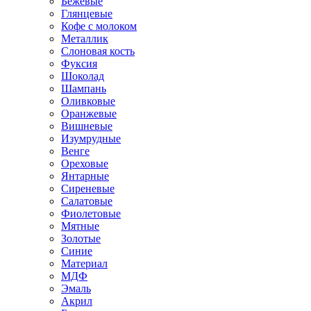
Бежевые
Глянцевые
Кофе с молоком
Металлик
Слоновая кость
Фуксия
Шоколад
Шампань
Оливковые
Оранжевые
Вишневые
Изумрудные
Венге
Ореховые
Янтарные
Сиреневые
Салатовые
Фиолетовые
Мятные
Золотые
Синие
Материал
МДФ
Эмаль
Акрил