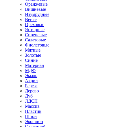
Оранжевые
Вишневые
Изумрудные
Венге
Ореховые
Янтарные
Сиреневые
Салатовые
Фиолетовые
Мятные
Золотые
Синие
Материал
МДФ
Эмаль
Акрил
Береза
Дерево
Дуб
ЛДСП
Массив
Пластик
Шпон
Экошпон
С патиной