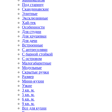
Минимализм
Под старину
Скандинавские
Элитные
Эксклюзивные
Хай-тек
Особенности
Для студии
Для хрущевки
Для дачи
Встроенные
С антресолями
С барной стойкой
С островом
Малогабаритные
Модульные
Скрытые ручки
Размер
Мини-кухни
Узкие
3 кв. м.
5 кв. м.
6 кв. м.
9 кв. м.
Все для кухни