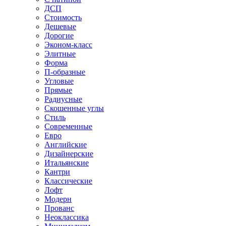
ДСП
Стоимость
Дешевые
Дорогие
Эконом-класс
Элитные
Форма
П-образные
Угловые
Прямые
Радиусные
Скошенные углы
Стиль
Современные
Евро
Английские
Дизайнерские
Итальянские
Кантри
Классические
Лофт
Модерн
Прованс
Неоклассика