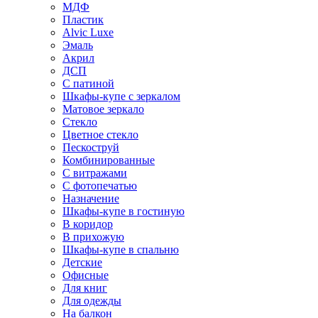
МДФ
Пластик
Alvic Luxe
Эмаль
Акрил
ДСП
С патиной
Шкафы-купе с зеркалом
Матовое зеркало
Стекло
Цветное стекло
Пескоструй
Комбинированные
С витражами
С фотопечатью
Назначение
Шкафы-купе в гостиную
В коридор
В прихожую
Шкафы-купе в спальню
Детские
Офисные
Для книг
Для одежды
На балкон