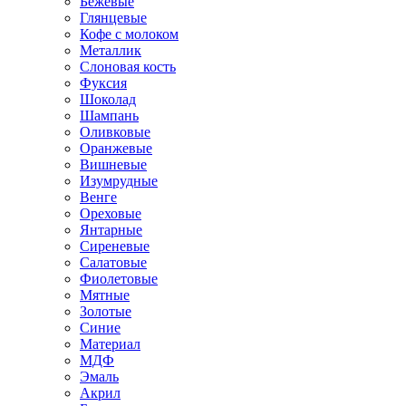
Бежевые
Глянцевые
Кофе с молоком
Металлик
Слоновая кость
Фуксия
Шоколад
Шампань
Оливковые
Оранжевые
Вишневые
Изумрудные
Венге
Ореховые
Янтарные
Сиреневые
Салатовые
Фиолетовые
Мятные
Золотые
Синие
Материал
МДФ
Эмаль
Акрил