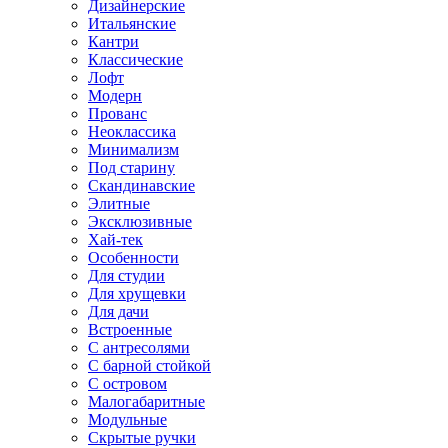
Дизайнерские
Итальянские
Кантри
Классические
Лофт
Модерн
Прованс
Неоклассика
Минимализм
Под старину
Скандинавские
Элитные
Эксклюзивные
Хай-тек
Особенности
Для студии
Для хрущевки
Для дачи
Встроенные
С антресолями
С барной стойкой
С островом
Малогабаритные
Модульные
Скрытые ручки