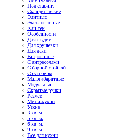
Минимализм
Под старину
Скандинавские
Элитные
Эксклюзивные
Хай-тек
Особенности
Для студии
Для хрущевки
Для дачи
Встроенные
С антресолями
С барной стойкой
С островом
Малогабаритные
Модульные
Скрытые ручки
Размер
Мини-кухни
Узкие
3 кв. м.
5 кв. м.
6 кв. м.
9 кв. м.
Все для кухни