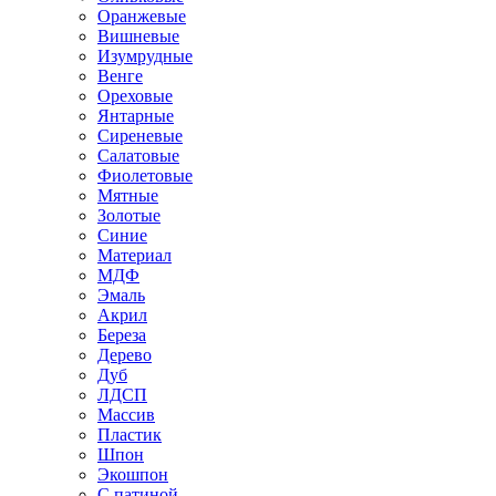
Оранжевые
Вишневые
Изумрудные
Венге
Ореховые
Янтарные
Сиреневые
Салатовые
Фиолетовые
Мятные
Золотые
Синие
Материал
МДФ
Эмаль
Акрил
Береза
Дерево
Дуб
ЛДСП
Массив
Пластик
Шпон
Экошпон
С патиной