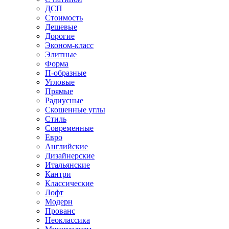
ДСП
Стоимость
Дешевые
Дорогие
Эконом-класс
Элитные
Форма
П-образные
Угловые
Прямые
Радиусные
Скошенные углы
Стиль
Современные
Евро
Английские
Дизайнерские
Итальянские
Кантри
Классические
Лофт
Модерн
Прованс
Неоклассика