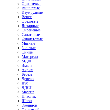
Оранжевые
Вишневые
Изумрудные
Венге
Ореховые
Янтарные
Сиреневые
Салатовые
Фиолетовые
Мятные
Золотые
Синие
Материал
МДФ
Эмаль
Акрил
Береза
Дерево
Дуб
ЛДСП
Массив
Пластик
Шпон
Экошпон
С патиной