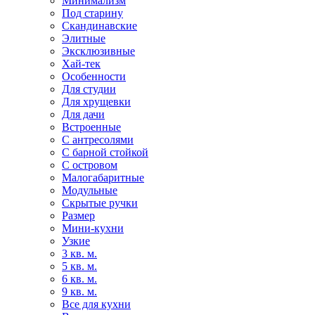
Минимализм
Под старину
Скандинавские
Элитные
Эксклюзивные
Хай-тек
Особенности
Для студии
Для хрущевки
Для дачи
Встроенные
С антресолями
С барной стойкой
С островом
Малогабаритные
Модульные
Скрытые ручки
Размер
Мини-кухни
Узкие
3 кв. м.
5 кв. м.
6 кв. м.
9 кв. м.
Все для кухни