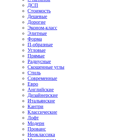
ДСП
Стоимость
Дешевые
Дорогие
Эконом-класс
Элитные
Форма
П-образные
Угловые
Прямые
Радиусные
Скошенные углы
Стиль
Современные
Евро
Английские
Дизайнерские
Итальянские
Кантри
Классические
Лофт
Модерн
Прованс
Неоклассика