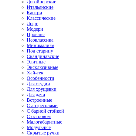
Дизайнерские
Итальянские
Кантри
Классические
Лофт
Модерн
Прованс
Неоклассика
Минимализм
Под старину
Скандинавские
Элитные
Эксклюзивные
Хай-тек
Особенности
Для студии
Для хрущевки
Для дачи
Встроенные
С антресолями
С барной стойкой
С островом
Малогабаритные
Модульные
Скрытые ручки