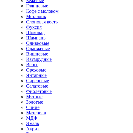
Бежевые
Глянцевые
Кофе с молоком
Металлик
Слоновая кость
Фуксия
Шоколад
Шампань
Оливковые
Оранжевые
Вишневые
Изумрудные
Венге
Ореховые
Янтарные
Сиреневые
Салатовые
Фиолетовые
Мятные
Золотые
Синие
Материал
МДФ
Эмаль
Акрил