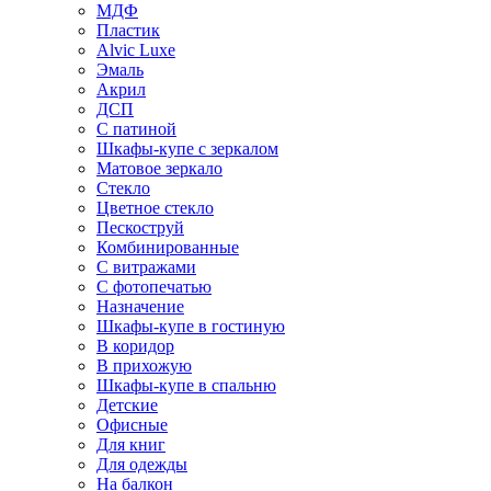
МДФ
Пластик
Alvic Luxe
Эмаль
Акрил
ДСП
С патиной
Шкафы-купе с зеркалом
Матовое зеркало
Стекло
Цветное стекло
Пескоструй
Комбинированные
С витражами
С фотопечатью
Назначение
Шкафы-купе в гостиную
В коридор
В прихожую
Шкафы-купе в спальню
Детские
Офисные
Для книг
Для одежды
На балкон