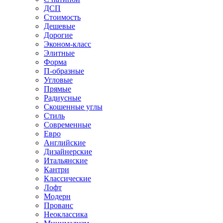
ДСП
Стоимость
Дешевые
Дорогие
Эконом-класс
Элитные
Форма
П-образные
Угловые
Прямые
Радиусные
Скошенные углы
Стиль
Современные
Евро
Английские
Дизайнерские
Итальянские
Кантри
Классические
Лофт
Модерн
Прованс
Неоклассика