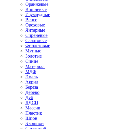
Оранжевые
Вишневые
Изумрудные
Венге
Ореховые
Янтарные
Сиреневые
Салатовые
Фиолетовые
Мятные
Золотые
Синие
Материал
МДФ
Эмаль
Акрил
Береза
Дерево
Дуб
ЛДСП
Массив
Пластик
Шпон
Экошпон
С патиной