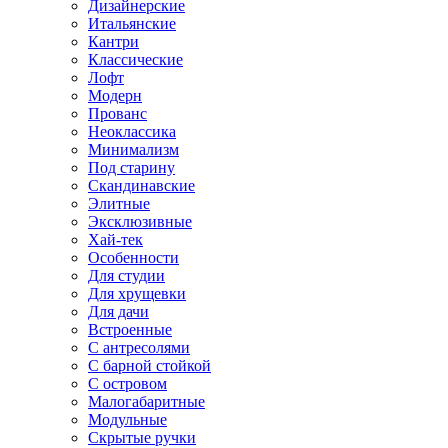
Дизайнерские
Итальянские
Кантри
Классические
Лофт
Модерн
Прованс
Неоклассика
Минимализм
Под старину
Скандинавские
Элитные
Эксклюзивные
Хай-тек
Особенности
Для студии
Для хрущевки
Для дачи
Встроенные
С антресолями
С барной стойкой
С островом
Малогабаритные
Модульные
Скрытые ручки