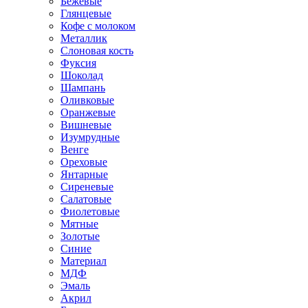
Бежевые
Глянцевые
Кофе с молоком
Металлик
Слоновая кость
Фуксия
Шоколад
Шампань
Оливковые
Оранжевые
Вишневые
Изумрудные
Венге
Ореховые
Янтарные
Сиреневые
Салатовые
Фиолетовые
Мятные
Золотые
Синие
Материал
МДФ
Эмаль
Акрил