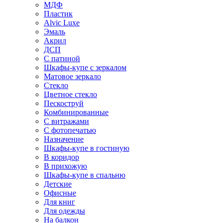
МДФ
Пластик
Alvic Luxe
Эмаль
Акрил
ДСП
С патиной
Шкафы-купе с зеркалом
Матовое зеркало
Стекло
Цветное стекло
Пескоструй
Комбинированные
С витражами
С фотопечатью
Назначение
Шкафы-купе в гостиную
В коридор
В прихожую
Шкафы-купе в спальню
Детские
Офисные
Для книг
Для одежды
На балкон