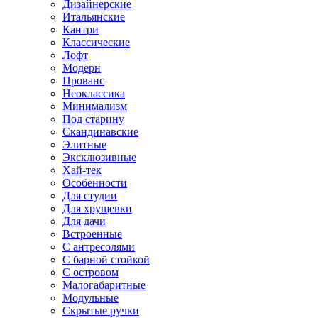
Дизайнерские
Итальянские
Кантри
Классические
Лофт
Модерн
Прованс
Неоклассика
Минимализм
Под старину
Скандинавские
Элитные
Эксклюзивные
Хай-тек
Особенности
Для студии
Для хрущевки
Для дачи
Встроенные
С антресолями
С барной стойкой
С островом
Малогабаритные
Модульные
Скрытые ручки