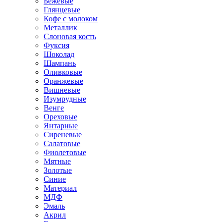
Бежевые
Глянцевые
Кофе с молоком
Металлик
Слоновая кость
Фуксия
Шоколад
Шампань
Оливковые
Оранжевые
Вишневые
Изумрудные
Венге
Ореховые
Янтарные
Сиреневые
Салатовые
Фиолетовые
Мятные
Золотые
Синие
Материал
МДФ
Эмаль
Акрил