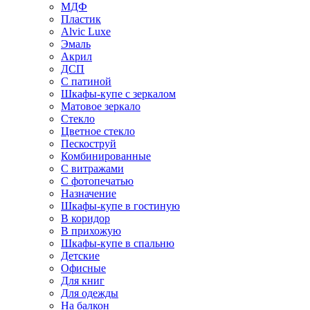
МДФ
Пластик
Alvic Luxe
Эмаль
Акрил
ДСП
С патиной
Шкафы-купе с зеркалом
Матовое зеркало
Стекло
Цветное стекло
Пескоструй
Комбинированные
С витражами
С фотопечатью
Назначение
Шкафы-купе в гостиную
В коридор
В прихожую
Шкафы-купе в спальню
Детские
Офисные
Для книг
Для одежды
На балкон