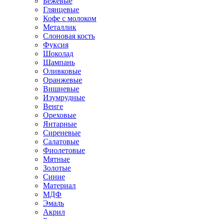
Бежевые
Глянцевые
Кофе с молоком
Металлик
Слоновая кость
Фуксия
Шоколад
Шампань
Оливковые
Оранжевые
Вишневые
Изумрудные
Венге
Ореховые
Янтарные
Сиреневые
Салатовые
Фиолетовые
Мятные
Золотые
Синие
Материал
МДФ
Эмаль
Акрил