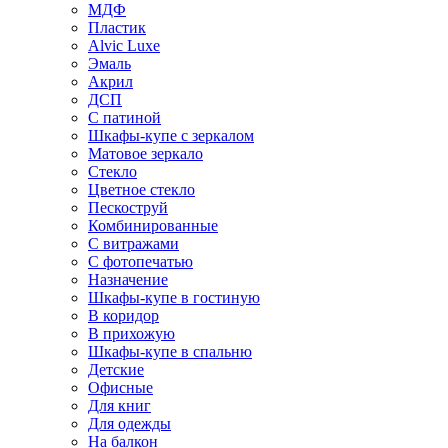
МДФ
Пластик
Alvic Luxe
Эмаль
Акрил
ДСП
С патиной
Шкафы-купе с зеркалом
Матовое зеркало
Стекло
Цветное стекло
Пескоструй
Комбинированные
С витражами
С фотопечатью
Назначение
Шкафы-купе в гостиную
В коридор
В прихожую
Шкафы-купе в спальню
Детские
Офисные
Для книг
Для одежды
На балкон