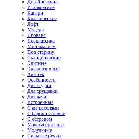
Дизайнерские
Итальянские
Кантри
Классические
Лофт
Модерн
Прованс
Неоклассика
Минимализм
Под старину
Скандинавские
Элитные
Эксклюзивные
Хай-тек
Особенности
Для студии
Для хрущевки
Для дачи
Встроенные
С антресолями
С барной стойкой
С островом
Малогабаритные
Модульные
Скрытые ручки