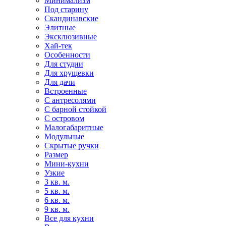
Минимализм
Под старину
Скандинавские
Элитные
Эксклюзивные
Хай-тек
Особенности
Для студии
Для хрущевки
Для дачи
Встроенные
С антресолями
С барной стойкой
С островом
Малогабаритные
Модульные
Скрытые ручки
Размер
Мини-кухни
Узкие
3 кв. м.
5 кв. м.
6 кв. м.
9 кв. м.
Все для кухни