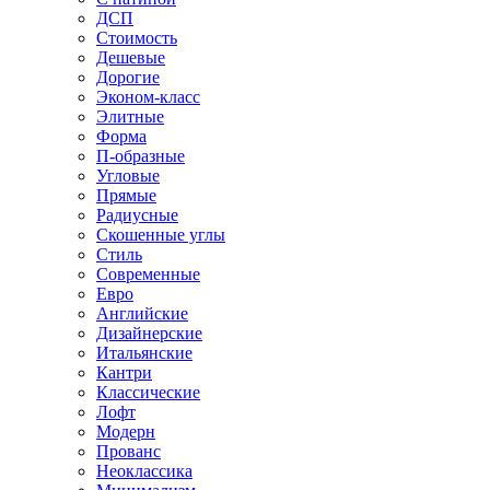
ДСП
Стоимость
Дешевые
Дорогие
Эконом-класс
Элитные
Форма
П-образные
Угловые
Прямые
Радиусные
Скошенные углы
Стиль
Современные
Евро
Английские
Дизайнерские
Итальянские
Кантри
Классические
Лофт
Модерн
Прованс
Неоклассика