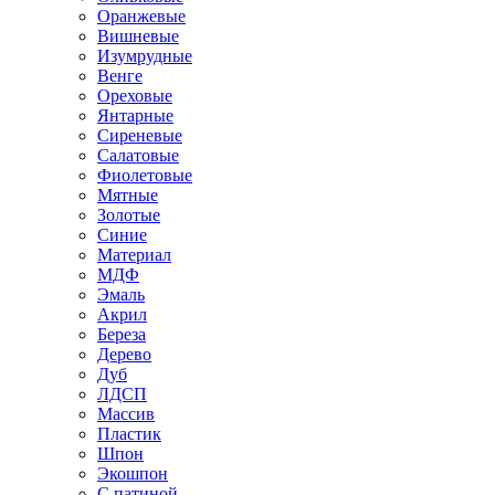
Оранжевые
Вишневые
Изумрудные
Венге
Ореховые
Янтарные
Сиреневые
Салатовые
Фиолетовые
Мятные
Золотые
Синие
Материал
МДФ
Эмаль
Акрил
Береза
Дерево
Дуб
ЛДСП
Массив
Пластик
Шпон
Экошпон
С патиной