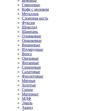
Бежевые
Глянцевые
Кофе с молоком
Металлик
Слоновая кость
Фуксия
Шоколад
Шампань
Оливковые
Оранжевые
Вишневые
Изумрудные
Венге
Ореховые
Янтарные
Сиреневые
Салатовые
Фиолетовые
Мятные
Золотые
Синие
Материал
МДФ
Эмаль
Акрил