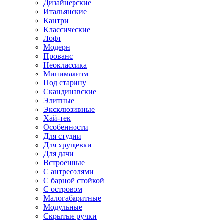
Дизайнерские
Итальянские
Кантри
Классические
Лофт
Модерн
Прованс
Неоклассика
Минимализм
Под старину
Скандинавские
Элитные
Эксклюзивные
Хай-тек
Особенности
Для студии
Для хрущевки
Для дачи
Встроенные
С антресолями
С барной стойкой
С островом
Малогабаритные
Модульные
Скрытые ручки