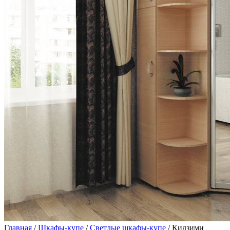
Главная
/
Шкафы-купе
/
Светлые шкафы-купе
/ Кидзими