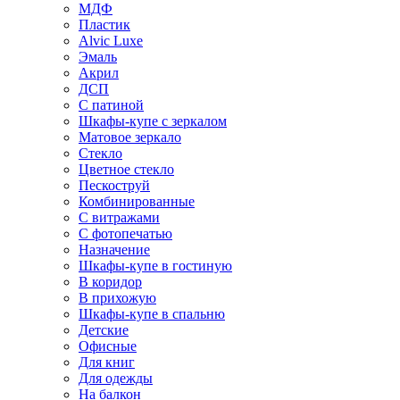
МДФ
Пластик
Alvic Luxe
Эмаль
Акрил
ДСП
С патиной
Шкафы-купе с зеркалом
Матовое зеркало
Стекло
Цветное стекло
Пескоструй
Комбинированные
С витражами
С фотопечатью
Назначение
Шкафы-купе в гостиную
В коридор
В прихожую
Шкафы-купе в спальню
Детские
Офисные
Для книг
Для одежды
На балкон