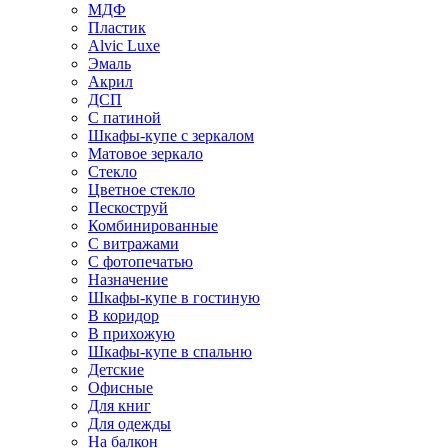
МДФ
Пластик
Alvic Luxe
Эмаль
Акрил
ДСП
С патиной
Шкафы-купе с зеркалом
Матовое зеркало
Стекло
Цветное стекло
Пескоструй
Комбинированные
С витражами
С фотопечатью
Назначение
Шкафы-купе в гостиную
В коридор
В прихожую
Шкафы-купе в спальню
Детские
Офисные
Для книг
Для одежды
На балкон