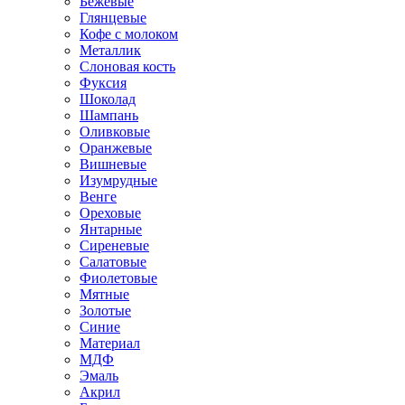
Бежевые
Глянцевые
Кофе с молоком
Металлик
Слоновая кость
Фуксия
Шоколад
Шампань
Оливковые
Оранжевые
Вишневые
Изумрудные
Венге
Ореховые
Янтарные
Сиреневые
Салатовые
Фиолетовые
Мятные
Золотые
Синие
Материал
МДФ
Эмаль
Акрил