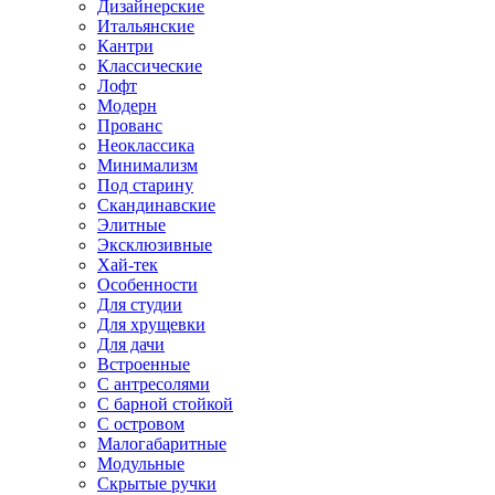
Дизайнерские
Итальянские
Кантри
Классические
Лофт
Модерн
Прованс
Неоклассика
Минимализм
Под старину
Скандинавские
Элитные
Эксклюзивные
Хай-тек
Особенности
Для студии
Для хрущевки
Для дачи
Встроенные
С антресолями
С барной стойкой
С островом
Малогабаритные
Модульные
Скрытые ручки