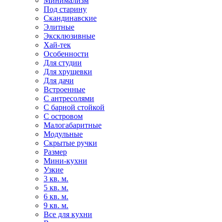
Минимализм
Под старину
Скандинавские
Элитные
Эксклюзивные
Хай-тек
Особенности
Для студии
Для хрущевки
Для дачи
Встроенные
С антресолями
С барной стойкой
С островом
Малогабаритные
Модульные
Скрытые ручки
Размер
Мини-кухни
Узкие
3 кв. м.
5 кв. м.
6 кв. м.
9 кв. м.
Все для кухни