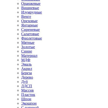
Оранжевые
Вишневые
Изумрудные
Венге
Ореховые
Янтарные
Сиреневые
Салатовые
Фиолетовые
Мятные
Золотые
Синие
Материал
МДФ
Эмаль
Акрил
Береза
Дерево
Дуб
ЛДСП
Массив
Пластик
Шпон
Экошпон
С патиной