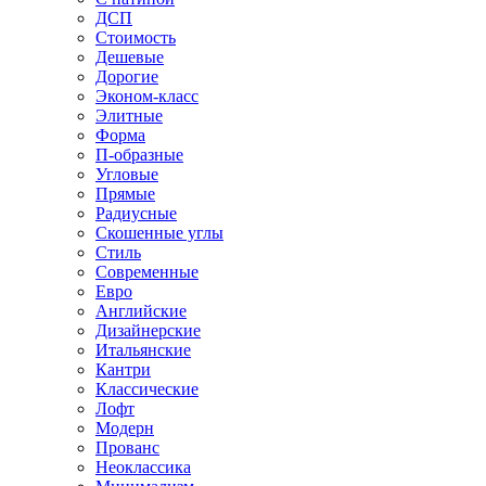
ДСП
Стоимость
Дешевые
Дорогие
Эконом-класс
Элитные
Форма
П-образные
Угловые
Прямые
Радиусные
Скошенные углы
Стиль
Современные
Евро
Английские
Дизайнерские
Итальянские
Кантри
Классические
Лофт
Модерн
Прованс
Неоклассика