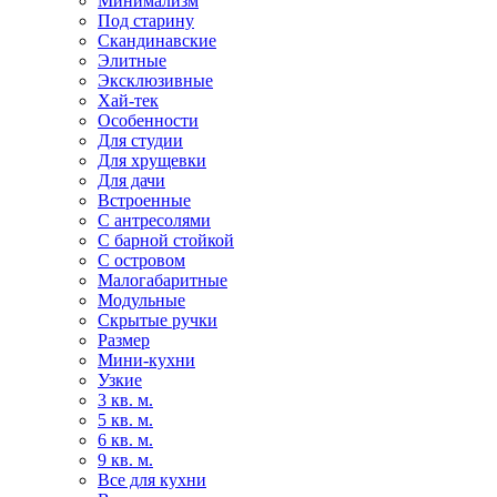
Минимализм
Под старину
Скандинавские
Элитные
Эксклюзивные
Хай-тек
Особенности
Для студии
Для хрущевки
Для дачи
Встроенные
С антресолями
С барной стойкой
С островом
Малогабаритные
Модульные
Скрытые ручки
Размер
Мини-кухни
Узкие
3 кв. м.
5 кв. м.
6 кв. м.
9 кв. м.
Все для кухни