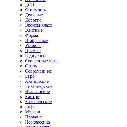
ДСП
Стоимость
Дешевые
Дорогие
Эконом-класс
Элитные
Форма
П-образные
Угловые
Прямые
Радиусные
Скошенные углы
Стиль
Современные
Евро
Английские
Дизайнерские
Итальянские
Кантри
Классические
Лофт
Модерн
Прованс
Неоклассика