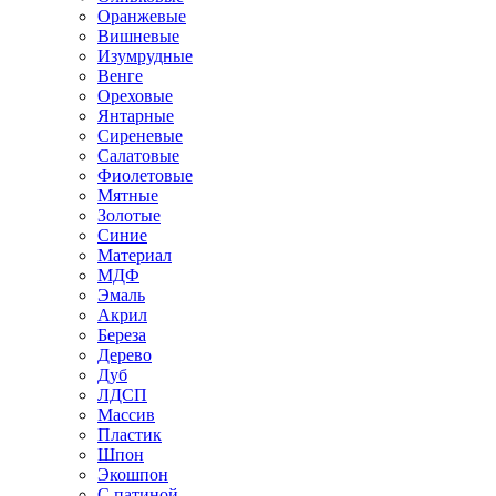
Оранжевые
Вишневые
Изумрудные
Венге
Ореховые
Янтарные
Сиреневые
Салатовые
Фиолетовые
Мятные
Золотые
Синие
Материал
МДФ
Эмаль
Акрил
Береза
Дерево
Дуб
ЛДСП
Массив
Пластик
Шпон
Экошпон
С патиной