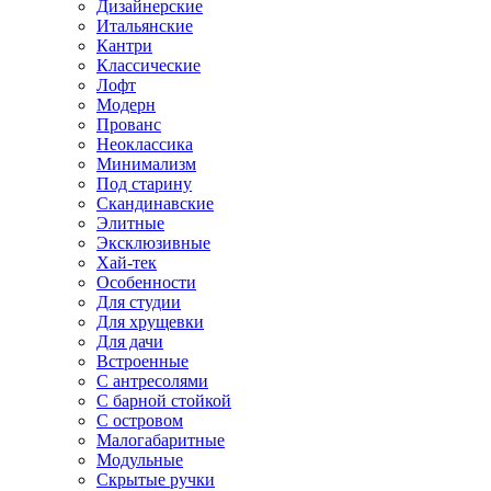
Дизайнерские
Итальянские
Кантри
Классические
Лофт
Модерн
Прованс
Неоклассика
Минимализм
Под старину
Скандинавские
Элитные
Эксклюзивные
Хай-тек
Особенности
Для студии
Для хрущевки
Для дачи
Встроенные
С антресолями
С барной стойкой
С островом
Малогабаритные
Модульные
Скрытые ручки