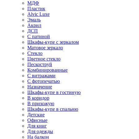
МДФ
Пластик
Alvic Luxe
Эмаль
Акрил
ДСП
С патиной
Шкафы-купе с зеркалом
Матовое зеркало
Стекло
Цветное стекло
Пескоструй
Комбинированные
С витражами
С фотопечатью
Назначение
Шкафы-купе в гостиную
В коридор
В прихожую
Шкафы-купе в спальню
Детские
Офисные
Для книг
Для одежды
На балкон