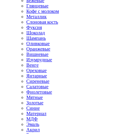
Бежевые
Глянцевые
Кофе с молоком
Металлик
Слоновая кость
Фуксия
Шоколад
Шампань
Оливковые
Оранжевые
Вишневые
Изумрудные
Венге
Ореховые
Янтарные
Сиреневые
Салатовые
Фиолетовые
Мятные
Золотые
Синие
Материал
МДФ
Эмаль
Акрил