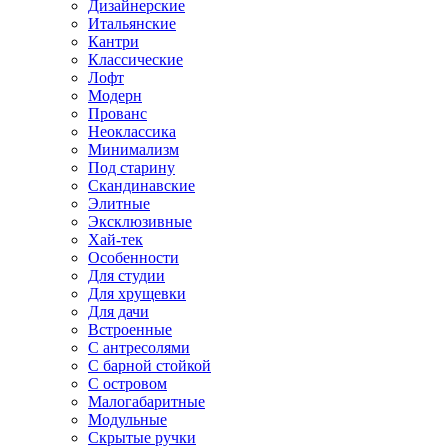
Дизайнерские
Итальянские
Кантри
Классические
Лофт
Модерн
Прованс
Неоклассика
Минимализм
Под старину
Скандинавские
Элитные
Эксклюзивные
Хай-тек
Особенности
Для студии
Для хрущевки
Для дачи
Встроенные
С антресолями
С барной стойкой
С островом
Малогабаритные
Модульные
Скрытые ручки