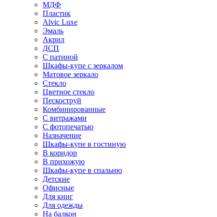
МДФ
Пластик
Alvic Luxe
Эмаль
Акрил
ДСП
С патиной
Шкафы-купе с зеркалом
Матовое зеркало
Стекло
Цветное стекло
Пескоструй
Комбинированные
С витражами
С фотопечатью
Назначение
Шкафы-купе в гостиную
В коридор
В прихожую
Шкафы-купе в спальню
Детские
Офисные
Для книг
Для одежды
На балкон