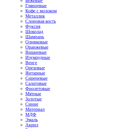
Бежевые
Глянцевые
Кофе с молоком
Металлик
Слоновая кость
Фуксия
Шоколад
Шампань
Оливковые
Оранжевые
Вишневые
Изумрудные
Венге
Ореховые
Янтарные
Сиреневые
Салатовые
Фиолетовые
Мятные
Золотые
Синие
Материал
МДФ
Эмаль
Акрил