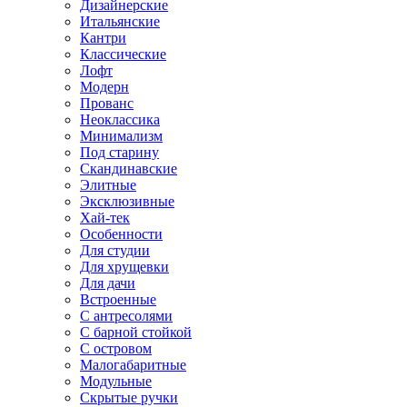
Дизайнерские
Итальянские
Кантри
Классические
Лофт
Модерн
Прованс
Неоклассика
Минимализм
Под старину
Скандинавские
Элитные
Эксклюзивные
Хай-тек
Особенности
Для студии
Для хрущевки
Для дачи
Встроенные
С антресолями
С барной стойкой
С островом
Малогабаритные
Модульные
Скрытые ручки