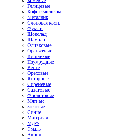
Бежевые
Глянцевые
Кофе с молоком
Металлик
Слоновая кость
Фуксия
Шоколад
Шампань
Оливковые
Оранжевые
Вишневые
Изумрудные
Венге
Ореховые
Янтарные
Сиреневые
Салатовые
Фиолетовые
Мятные
Золотые
Синие
Материал
МДФ
Эмаль
Акрил