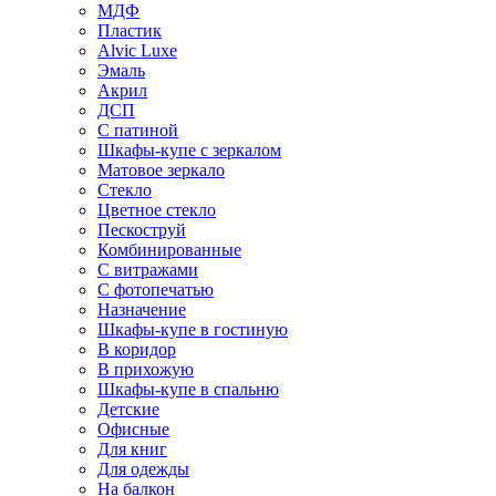
МДФ
Пластик
Alvic Luxe
Эмаль
Акрил
ДСП
С патиной
Шкафы-купе с зеркалом
Матовое зеркало
Стекло
Цветное стекло
Пескоструй
Комбинированные
С витражами
С фотопечатью
Назначение
Шкафы-купе в гостиную
В коридор
В прихожую
Шкафы-купе в спальню
Детские
Офисные
Для книг
Для одежды
На балкон