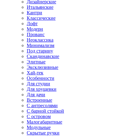
Дизайнерские
Итальянские
Кантри
Классические
Лофт
Модерн
Прованс
Неоклассика
Минимализм
Под старину
Скандинавские
Элитные
Эксклюзивные
Хай-тек
Особенности
Для студии
Для хрущевки
Для дачи
Встроенные
С антресолями
С барной стойкой
С островом
Малогабаритные
Модульные
Скрытые ручки