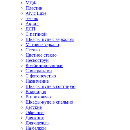
МДФ
Пластик
Alvic Luxe
Эмаль
Акрил
ДСП
С патиной
Шкафы-купе с зеркалом
Матовое зеркало
Стекло
Цветное стекло
Пескоструй
Комбинированные
С витражами
С фотопечатью
Назначение
Шкафы-купе в гостиную
В коридор
В прихожую
Шкафы-купе в спальню
Детские
Офисные
Для книг
Для одежды
На балкон