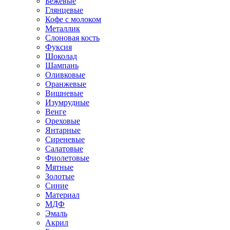
Бежевые
Глянцевые
Кофе с молоком
Металлик
Слоновая кость
Фуксия
Шоколад
Шампань
Оливковые
Оранжевые
Вишневые
Изумрудные
Венге
Ореховые
Янтарные
Сиреневые
Салатовые
Фиолетовые
Мятные
Золотые
Синие
Материал
МДФ
Эмаль
Акрил