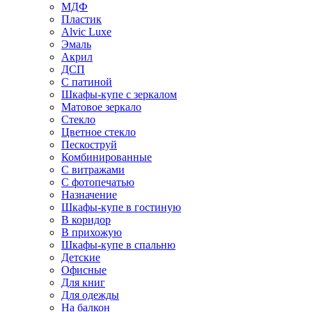
МДФ
Пластик
Alvic Luxe
Эмаль
Акрил
ДСП
С патиной
Шкафы-купе с зеркалом
Матовое зеркало
Стекло
Цветное стекло
Пескоструй
Комбинированные
С витражами
С фотопечатью
Назначение
Шкафы-купе в гостиную
В коридор
В прихожую
Шкафы-купе в спальню
Детские
Офисные
Для книг
Для одежды
На балкон