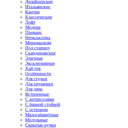
Дизайнерские
Итальянские
Кантри
Классические
Лофт
Модерн
Прованс
Неоклассика
Минимализм
Под старину
Скандинавские
Элитные
Эксклюзивные
Хай-тек
Особенности
Для студии
Для хрущевки
Для дачи
Встроенные
С антресолями
С барной стойкой
С островом
Малогабаритные
Модульные
Скрытые ручки