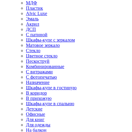
МДФ
Пластик
Alvic Luxe
Эмаль
Акрил
ДСП
С патиной
Шкафы-купе с зеркалом
Матовое зеркало
Стекло
Цветное стекло
Пескоструй
Комбинированные
С витражами
С фотопечатью
Назначение
Шкафы-купе в гостиную
В коридор
В прихожую
Шкафы-купе в спальню
Детские
Офисные
Для книг
Для одежды
На балкон