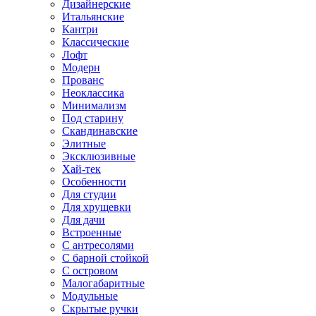
Дизайнерские
Итальянские
Кантри
Классические
Лофт
Модерн
Прованс
Неоклассика
Минимализм
Под старину
Скандинавские
Элитные
Эксклюзивные
Хай-тек
Особенности
Для студии
Для хрущевки
Для дачи
Встроенные
С антресолями
С барной стойкой
С островом
Малогабаритные
Модульные
Скрытые ручки