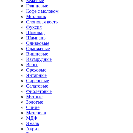
Бежевые
Глянцевые
Кофе с молоком
Металлик
Слоновая кость
Фуксия
Шоколад
Шампань
Оливковые
Оранжевые
Вишневые
Изумрудные
Венге
Ореховые
Янтарные
Сиреневые
Салатовые
Фиолетовые
Мятные
Золотые
Синие
Материал
МДФ
Эмаль
Акрил