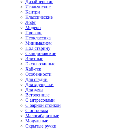
Дизайнерские
Итальянские
Кантри
Классические
Лофт
Модерн
Прованс
Неоклассика
Минимализм
Под старину
Скандинавские
Элитные
Эксклюзивные
Хай-тек
Особенности
Для студии
Для хрущевки
Для дачи
Встроенные
С антресолями
С барной стойкой
С островом
Малогабаритные
Модульные
Скрытые ручки