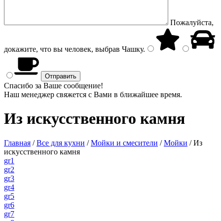
Пожалуйста,
докажите, что вы человек, выбрав
Чашку
.
Спасибо за Ваше сообщение!
Наш менеджер свяжется с Вами в ближайшее время.
Из искусственного камня
Главная
/
Все для кухни
/
Мойки и смесители
/
Мойки
/
Из
искусственного камня
gr1
gr2
gr3
gr4
gr5
gr6
gr7