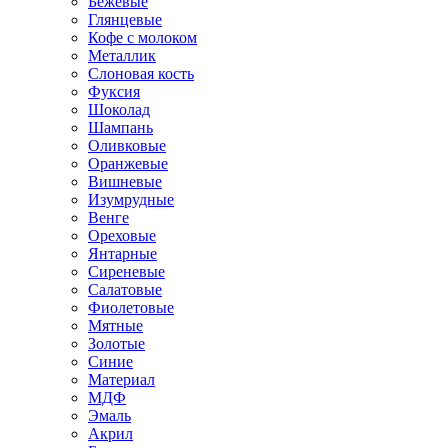
Бежевые
Глянцевые
Кофе с молоком
Металлик
Слоновая кость
Фуксия
Шоколад
Шампань
Оливковые
Оранжевые
Вишневые
Изумрудные
Венге
Ореховые
Янтарные
Сиреневые
Салатовые
Фиолетовые
Мятные
Золотые
Синие
Материал
МДФ
Эмаль
Акрил