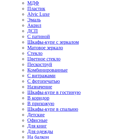
МДФ
Пластик
Alvic Luxe
Эмаль
Акрил
ДСП
С патиной
Шкафы-купе с зеркалом
Матовое зеркало
Стекло
Цветное стекло
Пескоструй
Комбинированные
С витражами
С фотопечатью
Назначение
Шкафы-купе в гостиную
В коридор
В прихожую
Шкафы-купе в спальню
Детские
Офисные
Для книг
Для одежды
На балкон