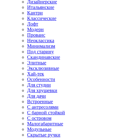
Дизайнерские
Итальянские
Кантри
Классические
Лофт
Модерн
Прованс
Неоклассика
Минимализм
Под старину
Скандинавские
Элитные
Эксклюзивные
Хай-тек
Особенности
Для студии
Для хрущевки
Для дачи
Встроенные
С антресолями
С барной стойкой
С островом
Малогабаритные
Модульные
Скрытые ручки