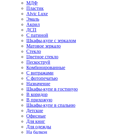
МДФ
Пластик
Alvic Luxe
Эмаль
Акрил
ДСП
С патиной
Шкафы-купе с зеркалом
Матовое зеркало
Стекло
Цветное стекло
Пескоструй
Комбинированные
С витражами
С фотопечатью
Назначение
Шкафы-купе в гостиную
В коридор
В прихожую
Шкафы-купе в спальню
Детские
Офисные
Для книг
Для одежды
На балкон