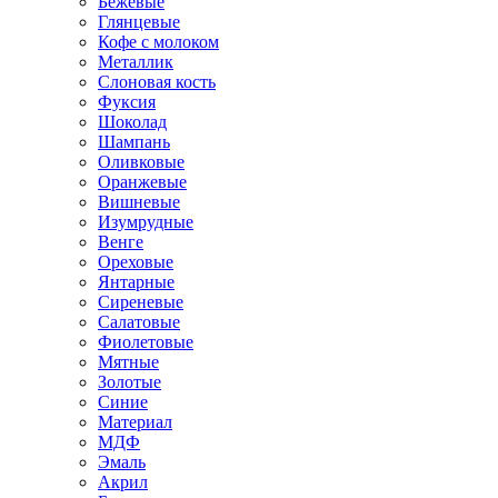
Бежевые
Глянцевые
Кофе с молоком
Металлик
Слоновая кость
Фуксия
Шоколад
Шампань
Оливковые
Оранжевые
Вишневые
Изумрудные
Венге
Ореховые
Янтарные
Сиреневые
Салатовые
Фиолетовые
Мятные
Золотые
Синие
Материал
МДФ
Эмаль
Акрил