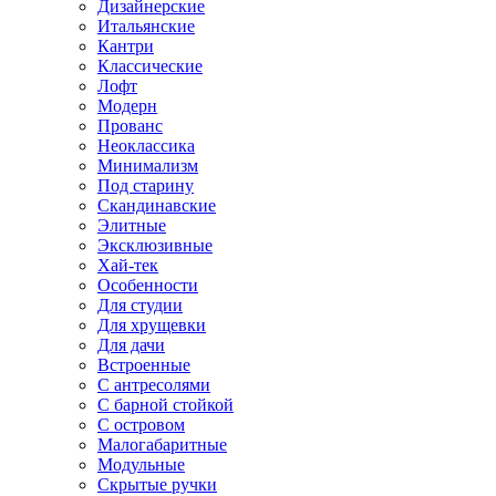
Дизайнерские
Итальянские
Кантри
Классические
Лофт
Модерн
Прованс
Неоклассика
Минимализм
Под старину
Скандинавские
Элитные
Эксклюзивные
Хай-тек
Особенности
Для студии
Для хрущевки
Для дачи
Встроенные
С антресолями
С барной стойкой
С островом
Малогабаритные
Модульные
Скрытые ручки