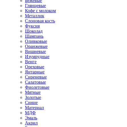
Бежевые
Глянцевые
Кофе с молоком
Металлик
Слоновая кость
Фуксия
Шоколад
Шампань
Оливковые
Оранжевые
Вишневые
Изумрудные
Венге
Ореховые
Янтарные
Сиреневые
Салатовые
Фиолетовые
Мятные
Золотые
Синие
Материал
МДФ
Эмаль
Акрил