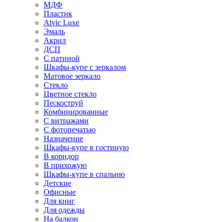
МДФ
Пластик
Alvic Luxe
Эмаль
Акрил
ДСП
С патиной
Шкафы-купе с зеркалом
Матовое зеркало
Стекло
Цветное стекло
Пескоструй
Комбинированные
С витражами
С фотопечатью
Назначение
Шкафы-купе в гостиную
В коридор
В прихожую
Шкафы-купе в спальню
Детские
Офисные
Для книг
Для одежды
На балкон