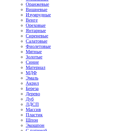
Оранжевые
Вишневые
Изумрудные
Венге
Ореховые
Янтарные
Сиреневые
Салатовые
Фиолетовые
Мятные
Золотые
Синие
Материал
МДФ
Эмаль
Акрил
Береза
Дерево
Дуб
ЛДСП
Массив
Пластик
Шпон
Экошпон
С патиной