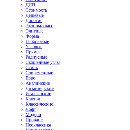
ДСП
Стоимость
Дешевые
Дорогие
Эконом-класс
Элитные
Форма
П-образные
Угловые
Прямые
Радиусные
Скошенные углы
Стиль
Современные
Евро
Английские
Дизайнерские
Итальянские
Кантри
Классические
Лофт
Модерн
Прованс
Неоклассика