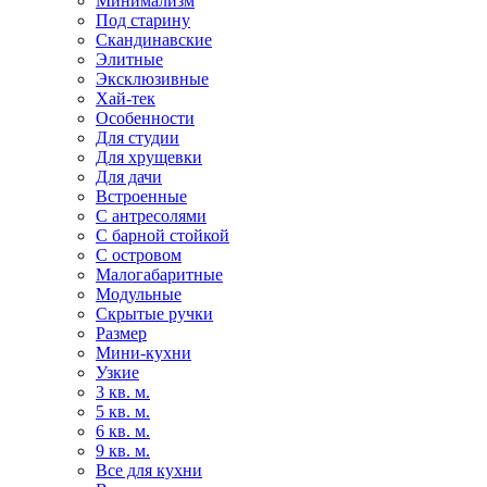
Минимализм
Под старину
Скандинавские
Элитные
Эксклюзивные
Хай-тек
Особенности
Для студии
Для хрущевки
Для дачи
Встроенные
С антресолями
С барной стойкой
С островом
Малогабаритные
Модульные
Скрытые ручки
Размер
Мини-кухни
Узкие
3 кв. м.
5 кв. м.
6 кв. м.
9 кв. м.
Все для кухни