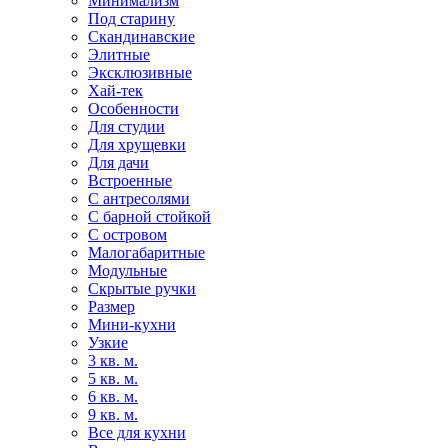
Минимализм
Под старину
Скандинавские
Элитные
Эксклюзивные
Хай-тек
Особенности
Для студии
Для хрущевки
Для дачи
Встроенные
С антресолями
С барной стойкой
С островом
Малогабаритные
Модульные
Скрытые ручки
Размер
Мини-кухни
Узкие
3 кв. м.
5 кв. м.
6 кв. м.
9 кв. м.
Все для кухни