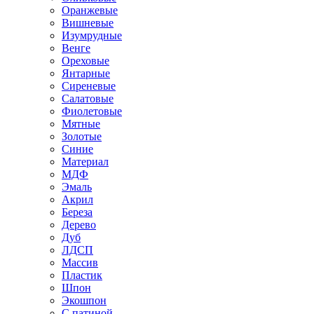
Оранжевые
Вишневые
Изумрудные
Венге
Ореховые
Янтарные
Сиреневые
Салатовые
Фиолетовые
Мятные
Золотые
Синие
Материал
МДФ
Эмаль
Акрил
Береза
Дерево
Дуб
ЛДСП
Массив
Пластик
Шпон
Экошпон
С патиной