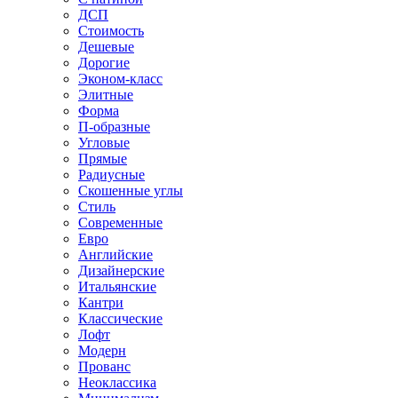
ДСП
Стоимость
Дешевые
Дорогие
Эконом-класс
Элитные
Форма
П-образные
Угловые
Прямые
Радиусные
Скошенные углы
Стиль
Современные
Евро
Английские
Дизайнерские
Итальянские
Кантри
Классические
Лофт
Модерн
Прованс
Неоклассика