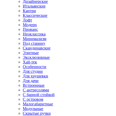
Дизайнерские
Итальянские
Кантри
Классические
Лофт
Модерн
Прованс
Неоклассика
Минимализм
Под старину
Скандинавские
Элитные
Эксклюзивные
Хай-тек
Особенности
Для студии
Для хрущевки
Для дачи
Встроенные
С антресолями
С барной стойкой
С островом
Малогабаритные
Модульные
Скрытые ручки