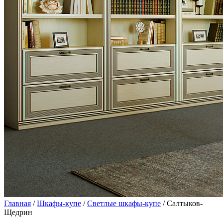
Главная
/
Шкафы-купе
/
Светлые шкафы-купе
/ Салтыков-
Щедрин