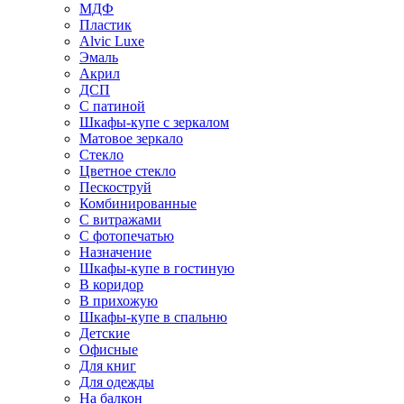
МДФ
Пластик
Alvic Luxe
Эмаль
Акрил
ДСП
С патиной
Шкафы-купе с зеркалом
Матовое зеркало
Стекло
Цветное стекло
Пескоструй
Комбинированные
С витражами
С фотопечатью
Назначение
Шкафы-купе в гостиную
В коридор
В прихожую
Шкафы-купе в спальню
Детские
Офисные
Для книг
Для одежды
На балкон