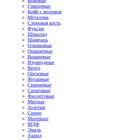
Бежевые
Глянцевые
Кофе с молоком
Металлик
Слоновая кость
Фуксия
Шоколад
Шампань
Оливковые
Оранжевые
Вишневые
Изумрудные
Венге
Ореховые
Янтарные
Сиреневые
Салатовые
Фиолетовые
Мятные
Золотые
Синие
Материал
МДФ
Эмаль
Акрил