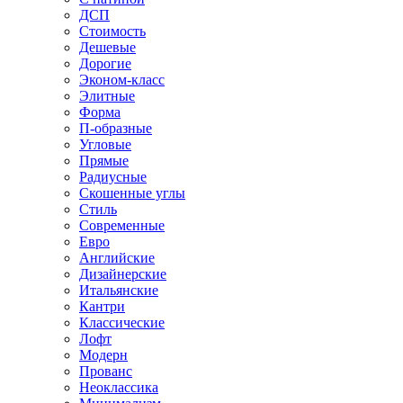
ДСП
Стоимость
Дешевые
Дорогие
Эконом-класс
Элитные
Форма
П-образные
Угловые
Прямые
Радиусные
Скошенные углы
Стиль
Современные
Евро
Английские
Дизайнерские
Итальянские
Кантри
Классические
Лофт
Модерн
Прованс
Неоклассика