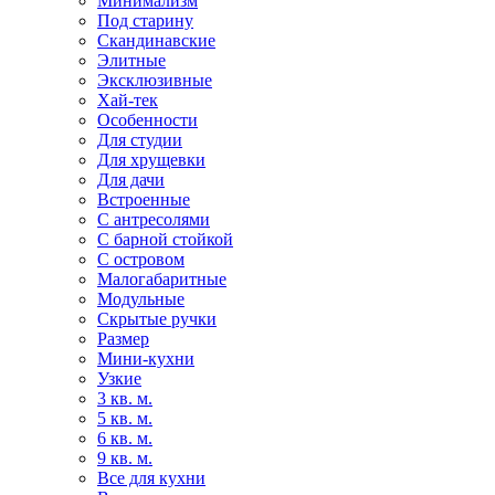
Минимализм
Под старину
Скандинавские
Элитные
Эксклюзивные
Хай-тек
Особенности
Для студии
Для хрущевки
Для дачи
Встроенные
С антресолями
С барной стойкой
С островом
Малогабаритные
Модульные
Скрытые ручки
Размер
Мини-кухни
Узкие
3 кв. м.
5 кв. м.
6 кв. м.
9 кв. м.
Все для кухни