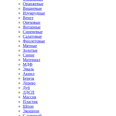
Оранжевые
Вишневые
Изумрудные
Венге
Ореховые
Янтарные
Сиреневые
Салатовые
Фиолетовые
Мятные
Золотые
Синие
Материал
МДФ
Эмаль
Акрил
Береза
Дерево
Дуб
ЛДСП
Массив
Пластик
Шпон
Экошпон
С патиной