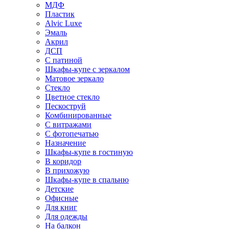
МДФ
Пластик
Alvic Luxe
Эмаль
Акрил
ДСП
С патиной
Шкафы-купе с зеркалом
Матовое зеркало
Стекло
Цветное стекло
Пескоструй
Комбинированные
С витражами
С фотопечатью
Назначение
Шкафы-купе в гостиную
В коридор
В прихожую
Шкафы-купе в спальню
Детские
Офисные
Для книг
Для одежды
На балкон