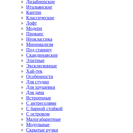
Дизайнерские
Итальянские
Кантри
Классические
Лофт
Модерн
Прованс
Неоклассика
Минимализм
Под старину
Скандинавские
Элитные
Эксклюзивные
Хай-тек
Особенности
Для студии
Для хрущевки
Для дачи
Встроенные
С антресолями
С барной стойкой
С островом
Малогабаритные
Модульные
Скрытые ручки