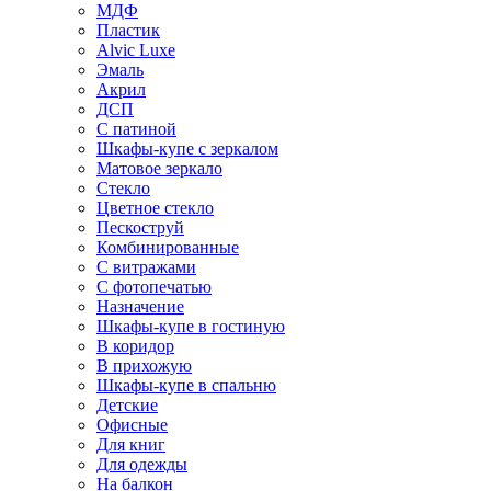
МДФ
Пластик
Alvic Luxe
Эмаль
Акрил
ДСП
С патиной
Шкафы-купе с зеркалом
Матовое зеркало
Стекло
Цветное стекло
Пескоструй
Комбинированные
С витражами
С фотопечатью
Назначение
Шкафы-купе в гостиную
В коридор
В прихожую
Шкафы-купе в спальню
Детские
Офисные
Для книг
Для одежды
На балкон