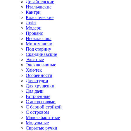
Дизайнерские
Итальянские
Кантри
Классические
Лофт
Модерн
Прованс
Неоклассика
Минимализм
Под старину
Скандинавские
Элитные
Эксклюзивные
Хай-тек
Особенности
Для студии
Для хрущевки
Для дачи
Встроенные
С антресолями
С барной стойкой
С островом
Малогабаритные
Модульные
Скрытые ручки