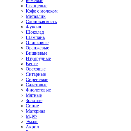
Бежевые
Глянцевые
Кофе с молоком
Металлик
Слоновая кость
Фуксия
Шоколад
Шампань
Оливковые
Оранжевые
Вишневые
Изумрудные
Венге
Ореховые
Янтарные
Сиреневые
Салатовые
Фиолетовые
Мятные
Золотые
Синие
Материал
МДФ
Эмаль
Акрил