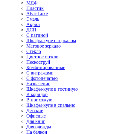
МДФ
Пластик
Alvic Luxe
Эмаль
Акрил
ДСП
С патиной
Шкафы-купе с зеркалом
Матовое зеркало
Стекло
Цветное стекло
Пескоструй
Комбинированные
С витражами
С фотопечатью
Назначение
Шкафы-купе в гостиную
В коридор
В прихожую
Шкафы-купе в спальню
Детские
Офисные
Для книг
Для одежды
На балкон