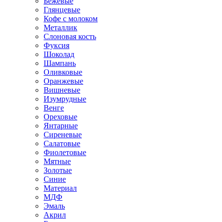
Бежевые
Глянцевые
Кофе с молоком
Металлик
Слоновая кость
Фуксия
Шоколад
Шампань
Оливковые
Оранжевые
Вишневые
Изумрудные
Венге
Ореховые
Янтарные
Сиреневые
Салатовые
Фиолетовые
Мятные
Золотые
Синие
Материал
МДФ
Эмаль
Акрил