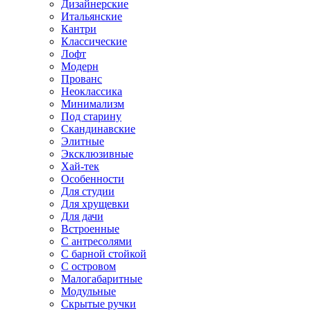
Дизайнерские
Итальянские
Кантри
Классические
Лофт
Модерн
Прованс
Неоклассика
Минимализм
Под старину
Скандинавские
Элитные
Эксклюзивные
Хай-тек
Особенности
Для студии
Для хрущевки
Для дачи
Встроенные
С антресолями
С барной стойкой
С островом
Малогабаритные
Модульные
Скрытые ручки