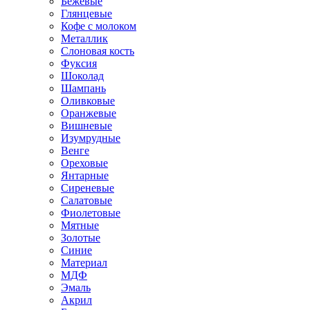
Бежевые
Глянцевые
Кофе с молоком
Металлик
Слоновая кость
Фуксия
Шоколад
Шампань
Оливковые
Оранжевые
Вишневые
Изумрудные
Венге
Ореховые
Янтарные
Сиреневые
Салатовые
Фиолетовые
Мятные
Золотые
Синие
Материал
МДФ
Эмаль
Акрил