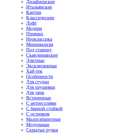
Дизайнерские
Итальянские
Кантри
Классические
Лофт
Модерн
Прованс
Неоклассика
Минимализм
Под старину
Скандинавские
Элитные
Эксклюзивные
Хай-тек
Особенности
Для студии
Для хрущевки
Для дачи
Встроенные
С антресолями
С барной стойкой
С островом
Малогабаритные
Модульные
Скрытые ручки