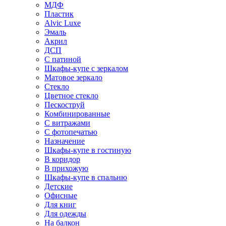
МДФ
Пластик
Alvic Luxe
Эмаль
Акрил
ДСП
С патиной
Шкафы-купе с зеркалом
Матовое зеркало
Стекло
Цветное стекло
Пескоструй
Комбинированные
С витражами
С фотопечатью
Назначение
Шкафы-купе в гостиную
В коридор
В прихожую
Шкафы-купе в спальню
Детские
Офисные
Для книг
Для одежды
На балкон