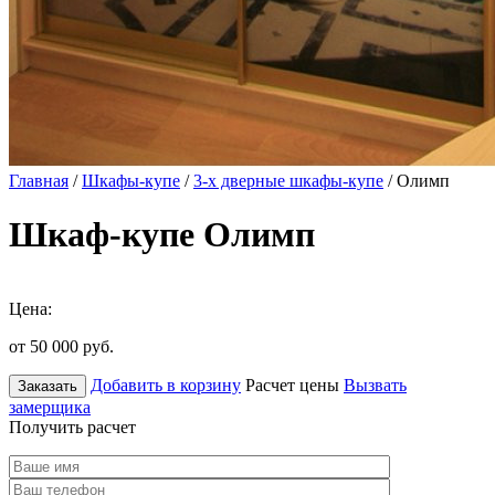
Главная
/
Шкафы-купе
/
3-х дверные шкафы-купе
/ Олимп
Шкаф-купе Олимп
Цена:
от 50 000
руб.
Добавить в корзину
Расчет цены
Вызвать
Заказать
замерщика
Получить расчет