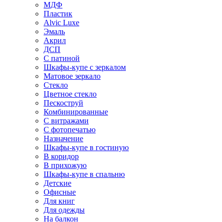
МДФ
Пластик
Alvic Luxe
Эмаль
Акрил
ДСП
С патиной
Шкафы-купе с зеркалом
Матовое зеркало
Стекло
Цветное стекло
Пескоструй
Комбинированные
С витражами
С фотопечатью
Назначение
Шкафы-купе в гостиную
В коридор
В прихожую
Шкафы-купе в спальню
Детские
Офисные
Для книг
Для одежды
На балкон