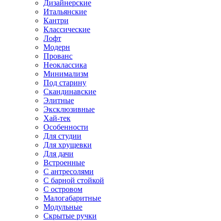
Дизайнерские
Итальянские
Кантри
Классические
Лофт
Модерн
Прованс
Неоклассика
Минимализм
Под старину
Скандинавские
Элитные
Эксклюзивные
Хай-тек
Особенности
Для студии
Для хрущевки
Для дачи
Встроенные
С антресолями
С барной стойкой
С островом
Малогабаритные
Модульные
Скрытые ручки