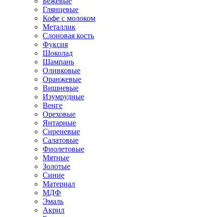
Бежевые
Глянцевые
Кофе с молоком
Металлик
Слоновая кость
Фуксия
Шоколад
Шампань
Оливковые
Оранжевые
Вишневые
Изумрудные
Венге
Ореховые
Янтарные
Сиреневые
Салатовые
Фиолетовые
Мятные
Золотые
Синие
Материал
МДФ
Эмаль
Акрил