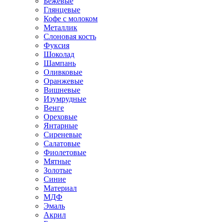
Бежевые
Глянцевые
Кофе с молоком
Металлик
Слоновая кость
Фуксия
Шоколад
Шампань
Оливковые
Оранжевые
Вишневые
Изумрудные
Венге
Ореховые
Янтарные
Сиреневые
Салатовые
Фиолетовые
Мятные
Золотые
Синие
Материал
МДФ
Эмаль
Акрил