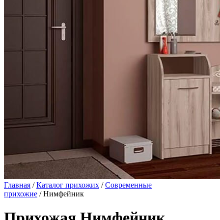
Главная
/
Каталог прихожих
/
Современные
прихожие
/ Нимфейник
Прихожая Нимфейник