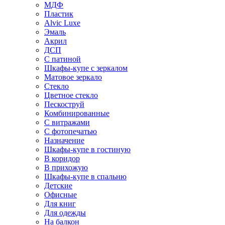
МДФ
Пластик
Alvic Luxe
Эмаль
Акрил
ДСП
С патиной
Шкафы-купе с зеркалом
Матовое зеркало
Стекло
Цветное стекло
Пескоструй
Комбинированные
С витражами
С фотопечатью
Назначение
Шкафы-купе в гостиную
В коридор
В прихожую
Шкафы-купе в спальню
Детские
Офисные
Для книг
Для одежды
На балкон