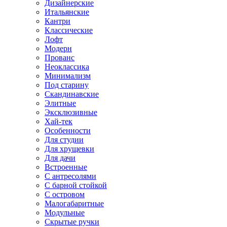
Дизайнерские
Итальянские
Кантри
Классические
Лофт
Модерн
Прованс
Неоклассика
Минимализм
Под старину
Скандинавские
Элитные
Эксклюзивные
Хай-тек
Особенности
Для студии
Для хрущевки
Для дачи
Встроенные
С антресолями
С барной стойкой
С островом
Малогабаритные
Модульные
Скрытые ручки