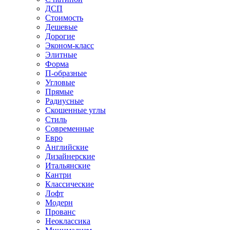
ДСП
Стоимость
Дешевые
Дорогие
Эконом-класс
Элитные
Форма
П-образные
Угловые
Прямые
Радиусные
Скошенные углы
Стиль
Современные
Евро
Английские
Дизайнерские
Итальянские
Кантри
Классические
Лофт
Модерн
Прованс
Неоклассика