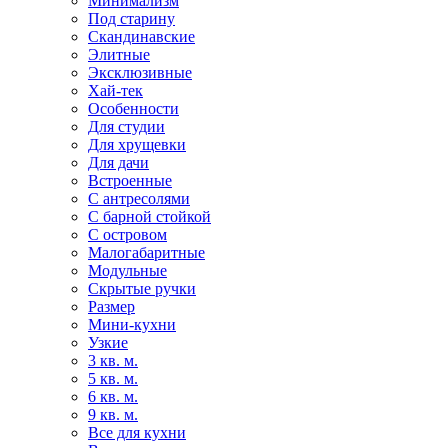
Минимализм
Под старину
Скандинавские
Элитные
Эксклюзивные
Хай-тек
Особенности
Для студии
Для хрущевки
Для дачи
Встроенные
С антресолями
С барной стойкой
С островом
Малогабаритные
Модульные
Скрытые ручки
Размер
Мини-кухни
Узкие
3 кв. м.
5 кв. м.
6 кв. м.
9 кв. м.
Все для кухни