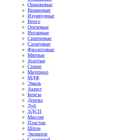
Оранжевые
Вишневые
Изумрудные
Венге
Ореховые
Янтарные
Сиреневые
Салатовые
Фиолетовые
Мятные
Золотые
Синие
Материал
МДФ
Эмаль
Акрил
Береза
Дерево
Дуб
ЛДСП
Массив
Пластик
Шпон
Экошпон
С патиной