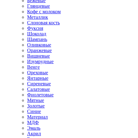
Бежевые
Глянцевые
Кофе с молоком
Металлик
Слоновая кость
Фуксия
Шоколад
Шампань
Оливковые
Оранжевые
Вишневые
Изумрудные
Венге
Ореховые
Янтарные
Сиреневые
Салатовые
Фиолетовые
Мятные
Золотые
Синие
Материал
МДФ
Эмаль
Акрил