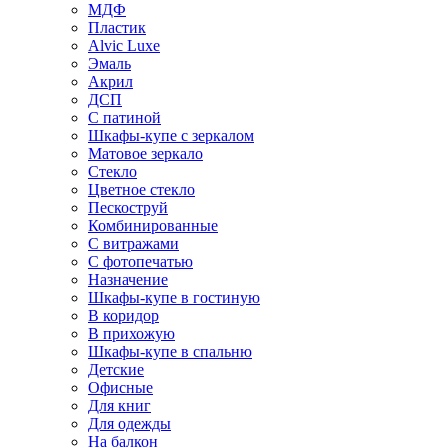
МДФ
Пластик
Alvic Luxe
Эмаль
Акрил
ДСП
С патиной
Шкафы-купе с зеркалом
Матовое зеркало
Стекло
Цветное стекло
Пескоструй
Комбинированные
С витражами
С фотопечатью
Назначение
Шкафы-купе в гостиную
В коридор
В прихожую
Шкафы-купе в спальню
Детские
Офисные
Для книг
Для одежды
На балкон