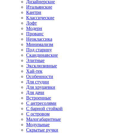
Дизайнерские
Итальянские
Кантри
Классические
Лофт
Модерн
Прованс
Неоклассика
Минимализм
Под старину
Скандинавские
Элитные
Эксклюзивные
Хай-тек
Особенности
Для студии
Для хрущевки
Для дачи
Встроенные
С антресолями
С барной стойкой
С островом
Малогабаритные
Модульные
Скрытые ручки