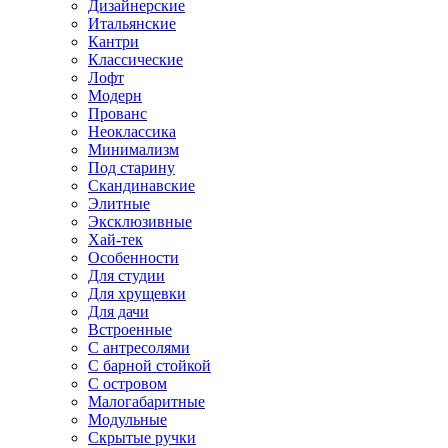
Дизайнерские
Итальянские
Кантри
Классические
Лофт
Модерн
Прованс
Неоклассика
Минимализм
Под старину
Скандинавские
Элитные
Эксклюзивные
Хай-тек
Особенности
Для студии
Для хрущевки
Для дачи
Встроенные
С антресолями
С барной стойкой
С островом
Малогабаритные
Модульные
Скрытые ручки