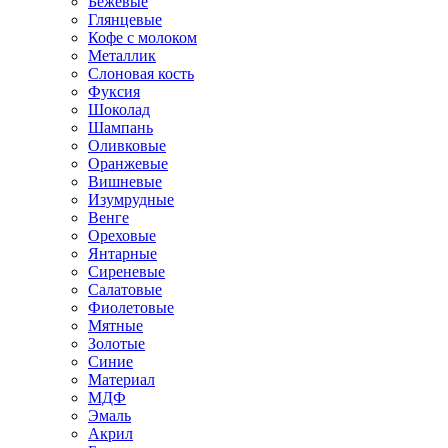
Бежевые
Глянцевые
Кофе с молоком
Металлик
Слоновая кость
Фуксия
Шоколад
Шампань
Оливковые
Оранжевые
Вишневые
Изумрудные
Венге
Ореховые
Янтарные
Сиреневые
Салатовые
Фиолетовые
Мятные
Золотые
Синие
Материал
МДФ
Эмаль
Акрил