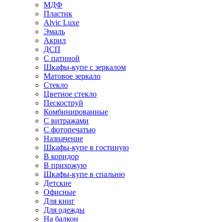
МДФ
Пластик
Alvic Luxe
Эмаль
Акрил
ДСП
С патиной
Шкафы-купе с зеркалом
Матовое зеркало
Стекло
Цветное стекло
Пескоструй
Комбинированные
С витражами
С фотопечатью
Назначение
Шкафы-купе в гостиную
В коридор
В прихожую
Шкафы-купе в спальню
Детские
Офисные
Для книг
Для одежды
На балкон