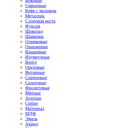
Бежевые
Глянцевые
Кофе с молоком
Металлик
Слоновая кость
Фуксия
Шоколад
Шампань
Оливковые
Оранжевые
Вишневые
Изумрудные
Венге
Ореховые
Янтарные
Сиреневые
Салатовые
Фиолетовые
Мятные
Золотые
Синие
Материал
МДФ
Эмаль
Акрил