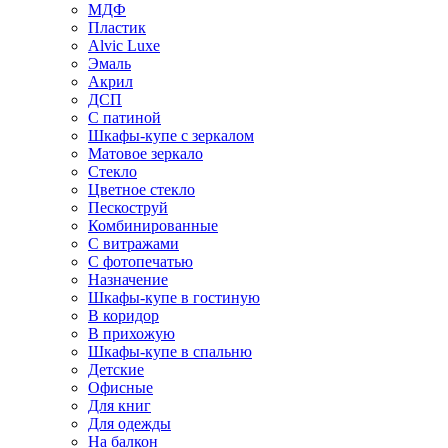
МДФ
Пластик
Alvic Luxe
Эмаль
Акрил
ДСП
С патиной
Шкафы-купе с зеркалом
Матовое зеркало
Стекло
Цветное стекло
Пескоструй
Комбинированные
С витражами
С фотопечатью
Назначение
Шкафы-купе в гостиную
В коридор
В прихожую
Шкафы-купе в спальню
Детские
Офисные
Для книг
Для одежды
На балкон