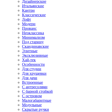
Дизайнерские
Итальянские
Кантри
Классические
Лофт
Модерн
Прованс
Неоклассика
Минимализм
Под старину
Скандинавские
Элитные
Эксклюзивные
Хай-тек
Особенности
Для студии
Для хрущевки
Для дачи
Встроенные
С антресолями
С барной стойкой
С островом
Малогабаритные
Модульные
Скрытые ручки