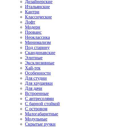
Дизайнерские
Итальянские
Кантри
Классические
Лофт
Модерн
Прованс
Неоклассика
Минимализм
Под старину
Скандинавские
Элитные
Эксклюзивные
Хай-тек
Особенности
Для студии
Для хрущевки
Для дачи
Встроенные
С антресолями
С барной стойкой
С островом
Малогабаритные
Модульные
Скрытые ручки