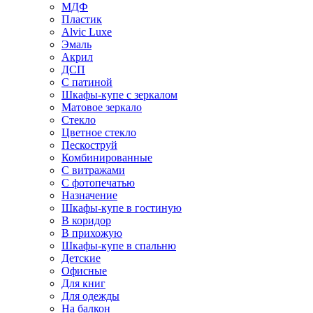
МДФ
Пластик
Alvic Luxe
Эмаль
Акрил
ДСП
С патиной
Шкафы-купе с зеркалом
Матовое зеркало
Стекло
Цветное стекло
Пескоструй
Комбинированные
С витражами
С фотопечатью
Назначение
Шкафы-купе в гостиную
В коридор
В прихожую
Шкафы-купе в спальню
Детские
Офисные
Для книг
Для одежды
На балкон