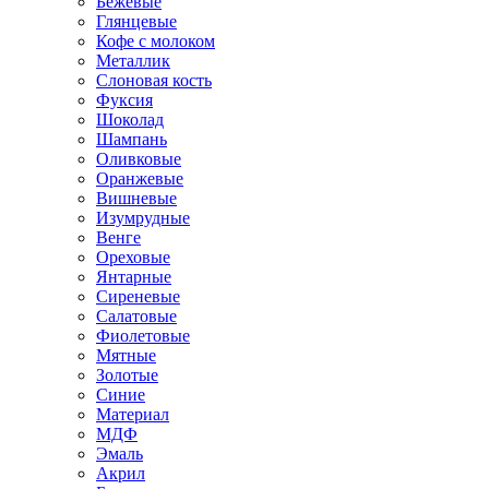
Бежевые
Глянцевые
Кофе с молоком
Металлик
Слоновая кость
Фуксия
Шоколад
Шампань
Оливковые
Оранжевые
Вишневые
Изумрудные
Венге
Ореховые
Янтарные
Сиреневые
Салатовые
Фиолетовые
Мятные
Золотые
Синие
Материал
МДФ
Эмаль
Акрил