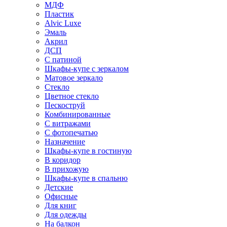
МДФ
Пластик
Alvic Luxe
Эмаль
Акрил
ДСП
С патиной
Шкафы-купе с зеркалом
Матовое зеркало
Стекло
Цветное стекло
Пескоструй
Комбинированные
С витражами
С фотопечатью
Назначение
Шкафы-купе в гостиную
В коридор
В прихожую
Шкафы-купе в спальню
Детские
Офисные
Для книг
Для одежды
На балкон