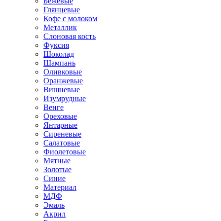
Бежевые
Глянцевые
Кофе с молоком
Металлик
Слоновая кость
Фуксия
Шоколад
Шампань
Оливковые
Оранжевые
Вишневые
Изумрудные
Венге
Ореховые
Янтарные
Сиреневые
Салатовые
Фиолетовые
Мятные
Золотые
Синие
Материал
МДФ
Эмаль
Акрил