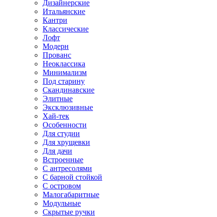
Дизайнерские
Итальянские
Кантри
Классические
Лофт
Модерн
Прованс
Неоклассика
Минимализм
Под старину
Скандинавские
Элитные
Эксклюзивные
Хай-тек
Особенности
Для студии
Для хрущевки
Для дачи
Встроенные
С антресолями
С барной стойкой
С островом
Малогабаритные
Модульные
Скрытые ручки